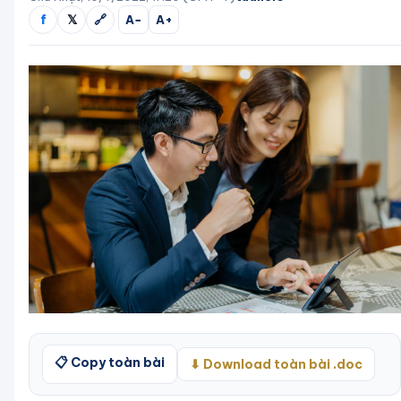
f
𝕏
🔗
A−
A+
📋 Copy toàn bài
⬇ Download toàn bài .doc