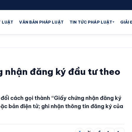
▾
 LUẬT
VĂN BẢN PHÁP LUẬT
TIN TỨC PHÁP LUẬT
GIẢI
g nhận đăng ký đầu tư theo
 đổi cách gọi thành “Giấy chứng nhận đăng ký
ặc bản điện tử; ghi nhận thông tin đăng ký của