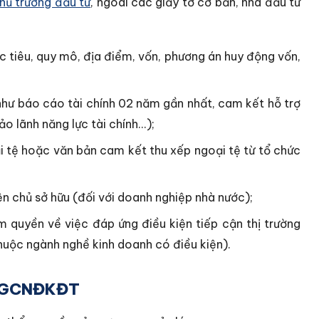
hủ trương đầu tư
, ngoài các giấy tờ cơ bản, nhà đầu tư
 tiêu, quy mô, địa điểm, vốn, phương án huy động vốn,
(như báo cáo tài chính 02 năm gần nhất, cam kết hỗ trợ
o lãnh năng lực tài chính...);
i tệ hoặc văn bản cam kết thu xếp ngoại tệ từ tổ chức
n chủ sở hữu (đối với doanh nghiệp nhà nước);
 quyền về việc đáp ứng điều kiện tiếp cận thị trường
huộc ngành nghề kinh doanh có điều kiện).
nh GCNĐKĐT