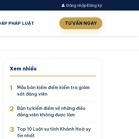
👤 Đăng nhập
Đăng ký
TƯ VẤN NGAY
 ĐÁP PHÁP LUẬT
Xem nhiều
1
Mẫu bản kiểm điểm kiểm tra giám
sát đảng viên
2
Bản tự kiểm điểm về những điều
đảng viên không được làm
3
Top 10 Luật sư tỉnh Khánh Hoà uy
tín nhất