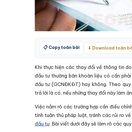
📋 Copy toàn bài
⬇ Download toàn bà
Khi thực hiện các thay đổi về thông tin do
đầu tư thường băn khoăn liệu có cần phải
đầu tư (GCNĐKĐT) hay không. Theo quy đị
trả lời là có, nếu những thay đổi này làm 
Việc nắm rõ các trường hợp cần điều chỉnh
tính tuân thủ pháp luật, tránh các rủi ro v
đầu tư
. Bài viết dưới đây sẽ làm rõ các q