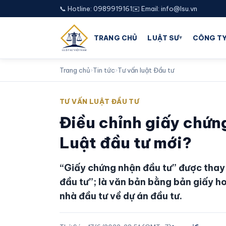
📞 Hotline: 0989919161
✉️ Email: info@lsu.vn
▾
TRANG CHỦ
LUẬT SƯ
CÔNG TY
Trang chủ
›
Tin tức
›
Tư vấn luật Đầu tư
TƯ VẤN LUẬT ĐẦU TƯ
Điều chỉnh giấy chứn
Luật đầu tư mới?
“Giấy chứng nhận đầu tư” được thay
đầu tư”; là văn bản bằng bản giấy ho
nhà đầu tư về dự án đầu tư.