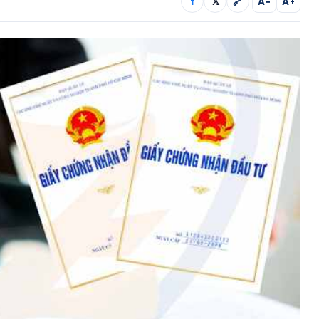
f
𝕏
🔗
A−
A+