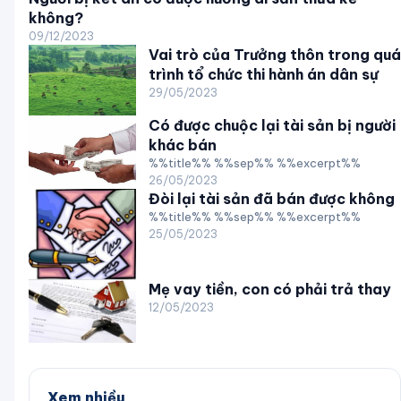
không?
09/12/2023
Vai trò của Trưởng thôn trong quá
trình tổ chức thi hành án dân sự
29/05/2023
Có được chuộc lại tài sản bị người
khác bán
%%title%% %%sep%% %%excerpt%%
26/05/2023
Đòi lại tài sản đã bán được không
%%title%% %%sep%% %%excerpt%%
25/05/2023
Mẹ vay tiền, con có phải trả thay
12/05/2023
Xem nhiều