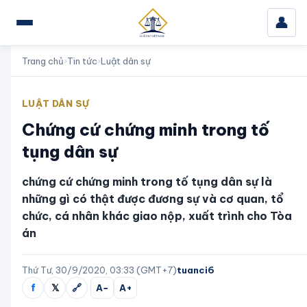
👤
Trang chủ
›
Tin tức
›
Luật dân sự
LUẬT DÂN SỰ
Chứng cứ chứng minh trong tố
tụng dân sự
chứng cứ chứng minh trong tố tụng dân sự là
những gì có thật được đương sự và cơ quan, tổ
chức, cá nhân khác giao nộp, xuất trình cho Tòa
án
Thứ Tư, 30/9/2020, 03:33 (GMT+7)
tuanci6
f
𝕏
🔗
A−
A+