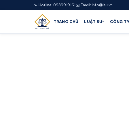
📞 Hotline: 0989919161
✉️ Email: info@lsu.vn
▾
TRANG CHỦ
LUẬT SƯ
CÔNG TY