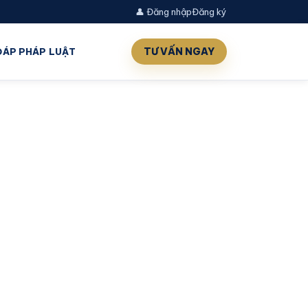
👤 Đăng nhập
Đăng ký
TƯ VẤN NGAY
 ĐÁP PHÁP LUẬT