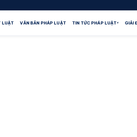
▾
 LUẬT
VĂN BẢN PHÁP LUẬT
TIN TỨC PHÁP LUẬT
GIẢI