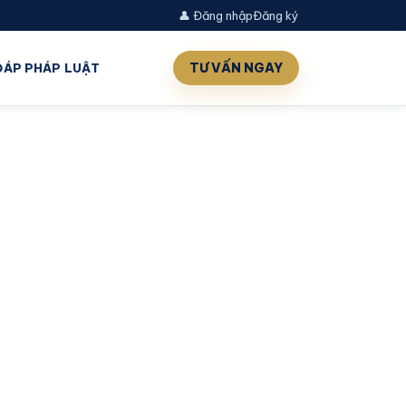
👤 Đăng nhập
Đăng ký
TƯ VẤN NGAY
 ĐÁP PHÁP LUẬT