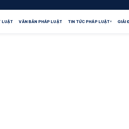
▾
 LUẬT
VĂN BẢN PHÁP LUẬT
TIN TỨC PHÁP LUẬT
GIẢI