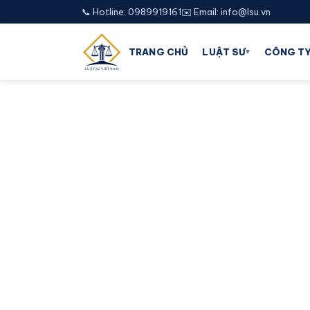
📞 Hotline: 0989919161
✉️ Email: info@lsu.vn
▾
TRANG CHỦ
LUẬT SƯ
CÔNG TY