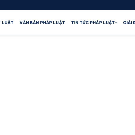
▾
 LUẬT
VĂN BẢN PHÁP LUẬT
TIN TỨC PHÁP LUẬT
GIẢI