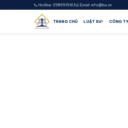
📞 Hotline: 0989919161
✉️ Email: info@lsu.vn
▾
TRANG CHỦ
LUẬT SƯ
CÔNG TY