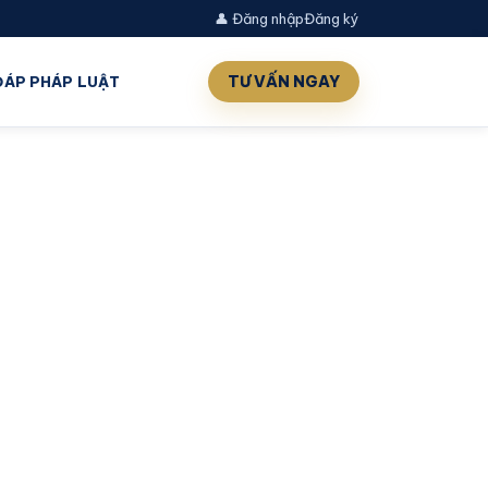
👤 Đăng nhập
Đăng ký
TƯ VẤN NGAY
 ĐÁP PHÁP LUẬT