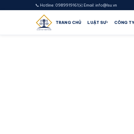
📞 Hotline: 0989919161
✉️ Email: info@lsu.vn
▾
TRANG CHỦ
LUẬT SƯ
CÔNG TY