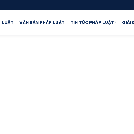
▾
 LUẬT
VĂN BẢN PHÁP LUẬT
TIN TỨC PHÁP LUẬT
GIẢI