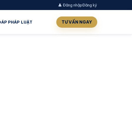
👤 Đăng nhập
Đăng ký
TƯ VẤN NGAY
 ĐÁP PHÁP LUẬT