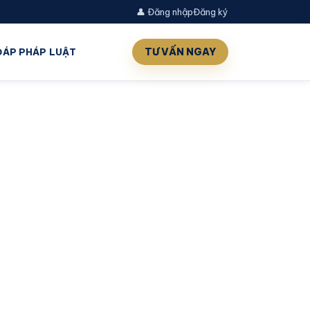
👤 Đăng nhập
Đăng ký
TƯ VẤN NGAY
 ĐÁP PHÁP LUẬT