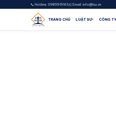
📞 Hotline: 0989919161
✉️ Email: info@lsu.vn
▾
TRANG CHỦ
LUẬT SƯ
CÔNG TY