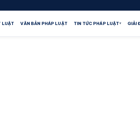
▾
 LUẬT
VĂN BẢN PHÁP LUẬT
TIN TỨC PHÁP LUẬT
GIẢI