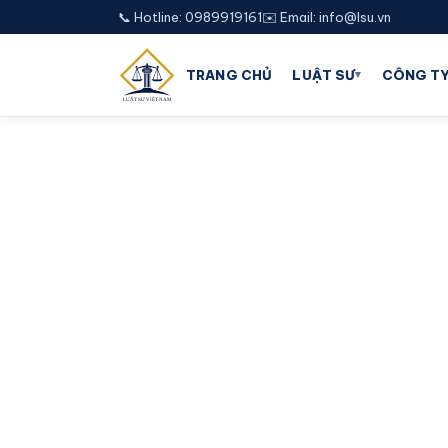
📞 Hotline: 0989919161
✉️ Email: info@lsu.vn
▾
TRANG CHỦ
LUẬT SƯ
CÔNG TY