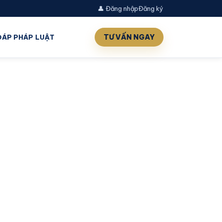
👤 Đăng nhập
Đăng ký
TƯ VẤN NGAY
 ĐÁP PHÁP LUẬT