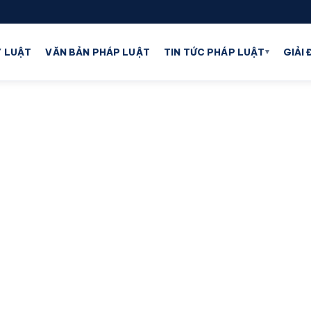
▾
 LUẬT
VĂN BẢN PHÁP LUẬT
TIN TỨC PHÁP LUẬT
GIẢI