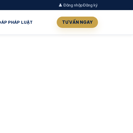
👤 Đăng nhập
Đăng ký
TƯ VẤN NGAY
 ĐÁP PHÁP LUẬT