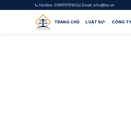
📞 Hotline: 0989919161
✉️ Email: info@lsu.vn
▾
TRANG CHỦ
LUẬT SƯ
CÔNG TY