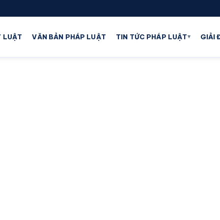
▾
 LUẬT
VĂN BẢN PHÁP LUẬT
TIN TỨC PHÁP LUẬT
GIẢI