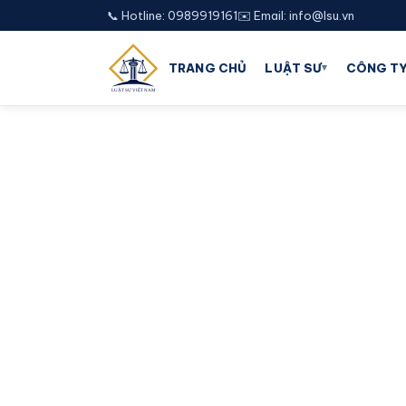
📞 Hotline: 0989919161
✉️ Email: info@lsu.vn
▾
TRANG CHỦ
LUẬT SƯ
CÔNG TY