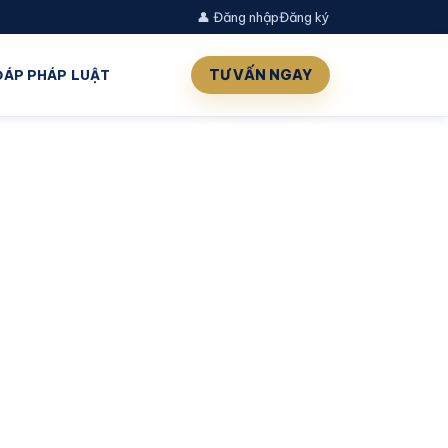
👤 Đăng nhập
Đăng ký
TƯ VẤN NGAY
 ĐÁP PHÁP LUẬT