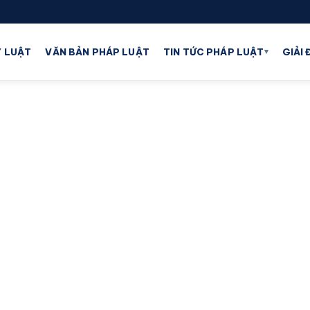
▾
 LUẬT
VĂN BẢN PHÁP LUẬT
TIN TỨC PHÁP LUẬT
GIẢI