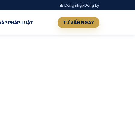
👤 Đăng nhập
Đăng ký
TƯ VẤN NGAY
 ĐÁP PHÁP LUẬT