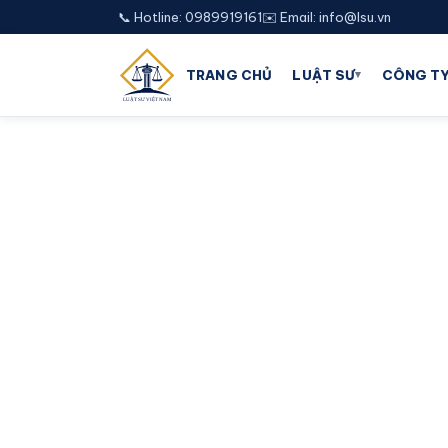
📞 Hotline: 0989919161
✉️ Email: info@lsu.vn
▾
TRANG CHỦ
LUẬT SƯ
CÔNG TY