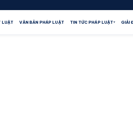
▾
 LUẬT
VĂN BẢN PHÁP LUẬT
TIN TỨC PHÁP LUẬT
GIẢI