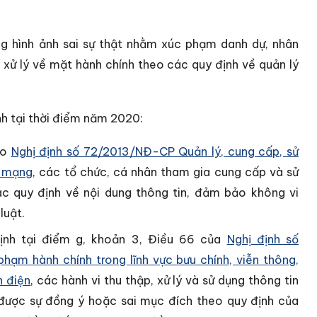
ng hình ảnh sai sự thật nhằm xúc phạm danh dự, nhân
xử lý về mặt hành chính theo các quy định về quản lý
nh tại thời điểm năm 2020:
eo
Nghị định số 72/2013/NĐ-CP Quản lý, cung cấp, sử
n mạng
, các tổ chức, cá nhân tham gia cung cấp và sử
các quy định về nội dung thông tin, đảm bảo không vi
luật.
nh tại điểm g, khoản 3, Điều 66 của
Nghị định số
hạm hành chính trong lĩnh vực bưu chính, viễn thông,
n điện
, các hành vi thu thập, xử lý và sử dụng thông tin
được sự đồng ý hoặc sai mục đích theo quy định của