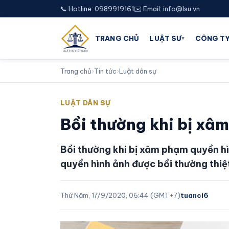
📞 Hotline: 0989919161
✉️ Email: info@lsu.vn
▾
TRANG CHỦ
LUẬT SƯ
CÔNG TY
Trang chủ
›
Tin tức
›
Luật dân sự
LUẬT DÂN SỰ
Bồi thường khi bị xâ
Bồi thường khi bị xâm phạm quyền h
quyền hình ảnh được bồi thường thiệ
Thứ Năm, 17/9/2020, 06:44 (GMT+7)
tuanci6