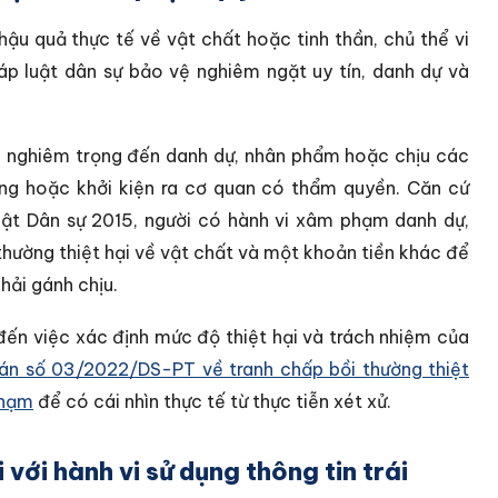
hậu quả thực tế về vật chất hoặc tinh thần, chủ thể vi
áp luật dân sự bảo vệ nghiêm ngặt uy tín, danh dự và
ởng nghiêm trọng đến danh dự, nhân phẩm hoặc chịu các
ờng hoặc khởi kiện ra cơ quan có thẩm quyền. Căn cứ
luật Dân sự 2015, người có hành vi xâm phạm danh dự,
thường thiệt hại về vật chất và một khoản tiền khác để
hải gánh chịu.
đến việc xác định mức độ thiệt hại và trách nhiệm của
án số 03/2022/DS-PT về tranh chấp bồi thường thiệt
phạm
để có cái nhìn thực tế từ thực tiễn xét xử.
 với hành vi sử dụng thông tin trái