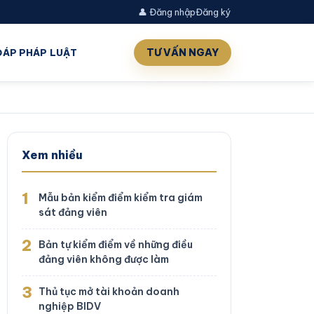
👤 Đăng nhập
Đăng ký
TƯ VẤN NGAY
 ĐÁP PHÁP LUẬT
Xem nhiều
1
Mẫu bản kiểm điểm kiểm tra giám
sát đảng viên
2
Bản tự kiểm điểm về những điều
đảng viên không được làm
3
Thủ tục mở tài khoản doanh
nghiệp BIDV