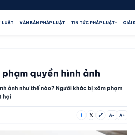
▾
 LUẬT
VĂN BẢN PHÁP LUẬT
TIN TỨC PHÁP LUẬT
GIẢI
m phạm quyền hình ảnh
ình ảnh như thế nào? Người khác bị xâm phạm
t hại
f
𝕏
🔗
A−
A+