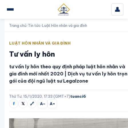
👤
Trang chủ
›
Tin tức
›
Luật Hôn nhân và gia đình
LUẬT HÔN NHÂN VÀ GIA ĐÌNH
Tư vấn ly hôn
tư vấn ly hôn theo quy định pháp luật hôn nhân và
gia đình mới nhất 2020 | Dịch vụ tư vấn ly hôn trọn
gói của đội ngũ luật sư Legalzone
Thứ Tư, 15/1/2020, 17:33 (GMT+7)
tuanci6
f
𝕏
🔗
A−
A+