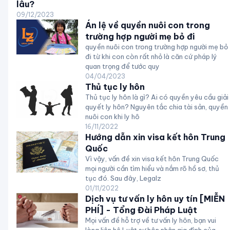
lâu?
09/12/2023
Án lệ về quyền nuôi con trong
trường hợp người mẹ bỏ đi
quyền nuôi con trong trường hợp người mẹ bỏ
đi từ khi con còn rất nhỏ là căn cứ pháp lý
quan trọng để tước quy
04/04/2023
Thủ tục ly hôn
Thủ tục ly hôn là gì? Ai có quyền yêu cầu giải
quyết ly hôn? Nguyên tắc chia tài sản, quyền
nuôi con khi ly hô
16/11/2022
Hướng dẫn xin visa kết hôn Trung
Quốc
Vì vậy, vấn đề xin visa kết hôn Trung Quốc
mọi người cần tìm hiểu và nắm rõ hồ sơ, thủ
tục đó. Sau đây, Legalz
01/11/2022
Dịch vụ tư vấn ly hôn uy tín [MIỄN
PHÍ] - Tổng Đài Pháp Luật
Mọi vấn đề hỗ trợ về tư vấn ly hôn, bạn vui