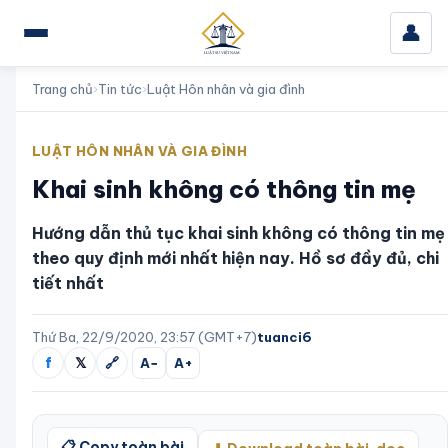
👤
Trang chủ
›
Tin tức
›
Luật Hôn nhân và gia đình
LUẬT HÔN NHÂN VÀ GIA ĐÌNH
Khai sinh không có thông tin mẹ
Hướng dẫn thủ tục khai sinh không có thông tin mẹ
theo quy định mới nhất hiện nay. Hồ sơ đầy đủ, chi
tiết nhất
Thứ Ba, 22/9/2020, 23:57 (GMT+7)
tuanci6
f
𝕏
🔗
A−
A+
📋 Copy toàn bài