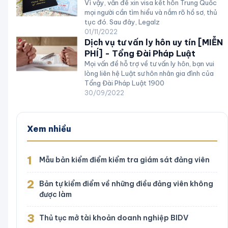
Vì vậy, vấn đề xin visa kết hôn Trung Quốc
mọi người cần tìm hiểu và nắm rõ hồ sơ, thủ
tục đó. Sau đây, Legalz
01/11/2022
Dịch vụ tư vấn ly hôn uy tín [MIỄN
PHÍ] - Tổng Đài Pháp Luật
Mọi vấn đề hỗ trợ về tư vấn ly hôn, bạn vui
lòng liên hệ Luật sư hôn nhân gia đình của
Tổng Đài Pháp Luật 1900
30/09/2022
Xem nhiều
1
Mẫu bản kiểm điểm kiểm tra giám sát đảng viên
2
Bản tự kiểm điểm về những điều đảng viên không
được làm
3
Thủ tục mở tài khoản doanh nghiệp BIDV