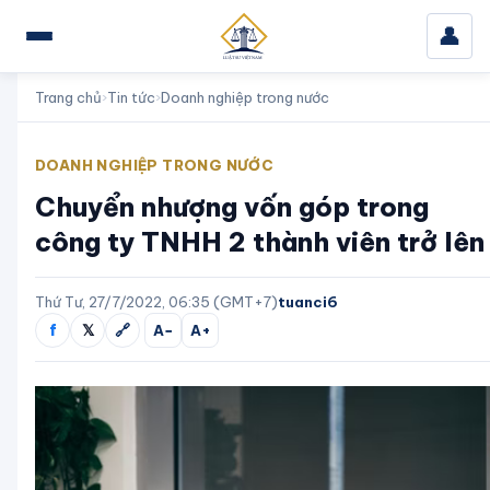
👤
Trang chủ
›
Tin tức
›
Doanh nghiệp trong nước
DOANH NGHIỆP TRONG NƯỚC
Chuyển nhượng vốn góp trong
công ty TNHH 2 thành viên trở lên
Thứ Tư, 27/7/2022, 06:35 (GMT+7)
tuanci6
f
𝕏
🔗
A−
A+