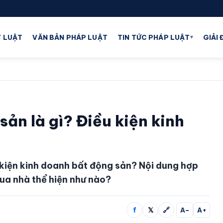
▾
 LUẬT
VĂN BẢN PHÁP LUẬT
TIN TỨC PHÁP LUẬT
GIẢI
ản là gì? Điều kiện kinh
 kiện kinh doanh bất động sản? Nội dung hợp
ua nhà thể hiện như nào?
f
𝕏
🔗
A−
A+