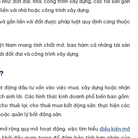
như: đất đai, nhà, công trình xây dựng, các tài sản gắn
 liền với nhà hoặc công trình xây dựng.
 và gắn liền với đất được pháp luật quy định cũng thuộc
Việt Nam mang tính chất mở, bao hàm cả những tài sản
với đất đai và công trình xây dựng.
ì?
ạt động đầu tư vốn vào việc mua, xây dựng hoặc nhận
 sinh lời. Các hình thức kinh doanh phổ biến bao gồm:
cho thuê lại; cho thuê mua bất động sản; thực hiện các
 hoặc quản lý bất động sản.
 mở rộng quy mô hoạt động, việc tìm hiểu
điều kiện mở
 khởi đầu quan trọng để đảm bảo tính hợp pháp của