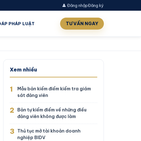
👤 Đăng nhập
Đăng ký
TƯ VẤN NGAY
 ĐÁP PHÁP LUẬT
Xem nhiều
1
Mẫu bản kiểm điểm kiểm tra giám
sát đảng viên
2
Bản tự kiểm điểm về những điều
đảng viên không được làm
3
Thủ tục mở tài khoản doanh
nghiệp BIDV