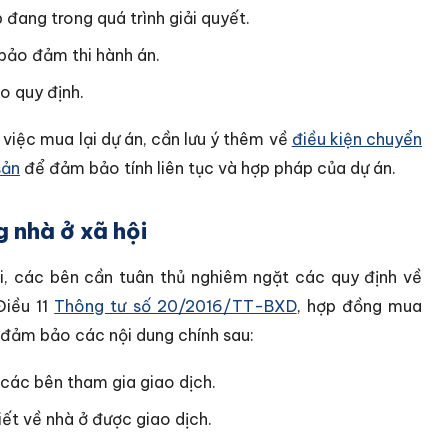
đang trong quá trình giải quyết.
bảo đảm thi hành án.
o quy định.
 việc mua lại dự án, cần lưu ý thêm về
điều kiện chuyển
sản
để đảm bảo tính liên tục và hợp pháp của dự án.
 nhà ở xã hội
i, các bên cần tuân thủ nghiêm ngặt các quy định về
Điều 11
Thông tư số 20/2016/TT-BXD
, hợp đồng mua
 đảm bảo các nội dung chính sau:
 các bên tham gia giao dịch.
iết về nhà ở được giao dịch.