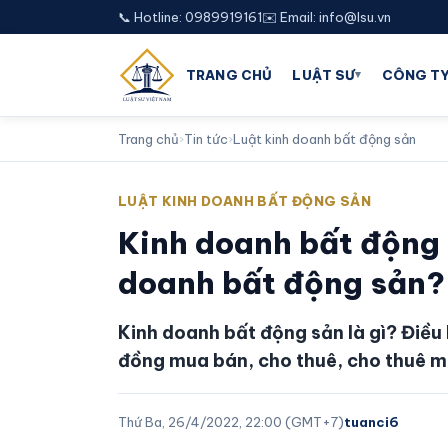
📞 Hotline: 0989919161
✉️ Email: info@lsu.vn
▾
TRANG CHỦ
LUẬT SƯ
CÔNG TY
Trang chủ
›
Tin tức
›
Luật kinh doanh bất động sản
LUẬT KINH DOANH BẤT ĐỘNG SẢN
Kinh doanh bất động s
doanh bất động sản?
Kinh doanh bất động sản là gì? Điều
đồng mua bán, cho thuê, cho thuê m
Thứ Ba, 26/4/2022, 22:00 (GMT+7)
tuanci6