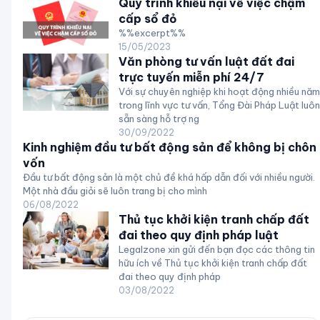
Quy trình khiếu nại về việc chậm
cấp sổ đỏ
%%excerpt%%
15/05/2023
Văn phòng tư vấn luật đất đai
trực tuyến miễn phí 24/7
Với sự chuyên nghiệp khi hoạt động nhiều năm
trong lĩnh vực tư vấn, Tổng Đài Pháp Luật luôn
sẵn sàng hỗ trợ ng
30/09/2022
Kinh nghiệm đầu tư bất động sản để không bị chôn
vốn
Đầu tư bất động sản là một chủ đề khá hấp dẫn đối với nhiều người.
Một nhà đầu giỏi sẽ luôn trang bị cho mình
06/08/2022
Thủ tục khởi kiện tranh chấp đất
đai theo quy định pháp luật
Legalzone xin gửi đến bạn đọc các thông tin
hữu ích về Thủ tục khởi kiện tranh chấp đất
đai theo quy định pháp
03/08/2022