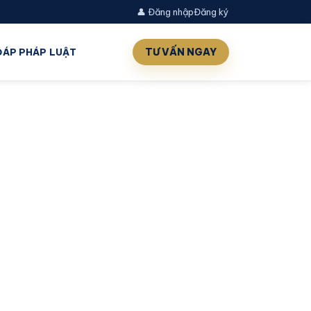
👤 Đăng nhập
Đăng ký
TƯ VẤN NGAY
 ĐÁP PHÁP LUẬT