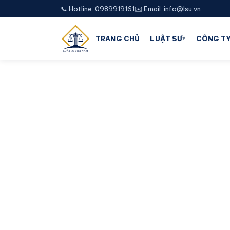
📞 Hotline: 0989919161
✉️ Email: info@lsu.vn
▾
TRANG CHỦ
LUẬT SƯ
CÔNG TY