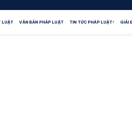
▾
 LUẬT
VĂN BẢN PHÁP LUẬT
TIN TỨC PHÁP LUẬT
GIẢI