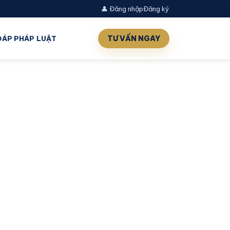
👤 Đăng nhập
Đăng ký
TƯ VẤN NGAY
 ĐÁP PHÁP LUẬT