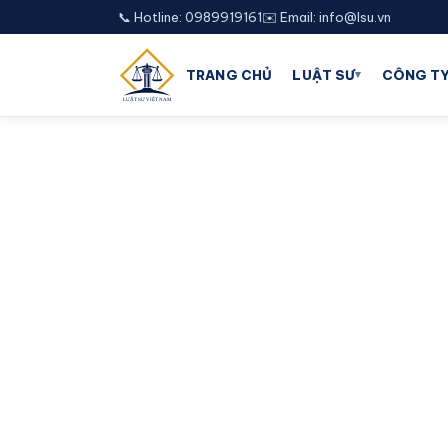
📞 Hotline: 0989919161
✉️ Email: info@lsu.vn
▾
TRANG CHỦ
LUẬT SƯ
CÔNG TY