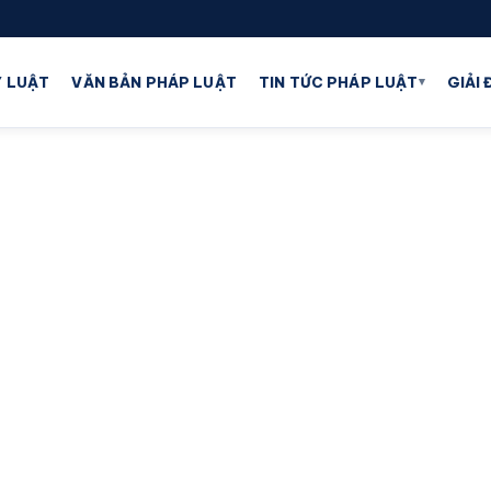
▾
 LUẬT
VĂN BẢN PHÁP LUẬT
TIN TỨC PHÁP LUẬT
GIẢI