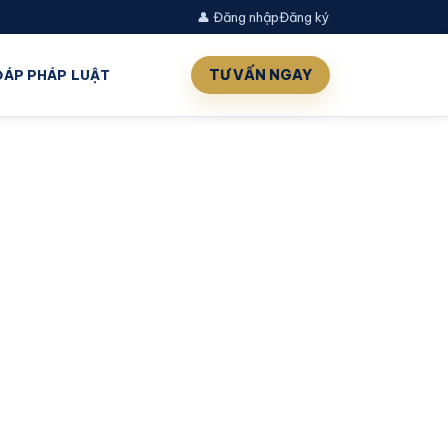
👤 Đăng nhập
Đăng ký
TƯ VẤN NGAY
 ĐÁP PHÁP LUẬT