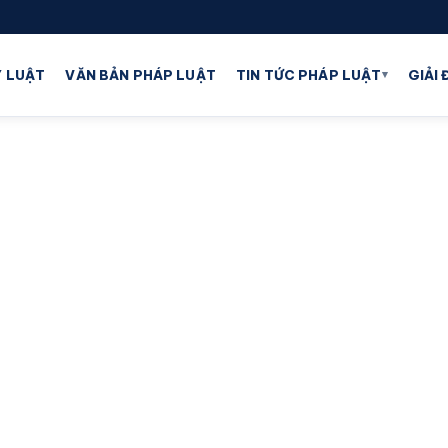
▾
 LUẬT
VĂN BẢN PHÁP LUẬT
TIN TỨC PHÁP LUẬT
GIẢI