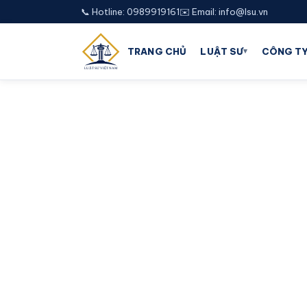
📞 Hotline: 0989919161
✉️ Email: info@lsu.vn
▾
TRANG CHỦ
LUẬT SƯ
CÔNG TY