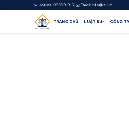
📞 Hotline: 0989919161
✉️ Email: info@lsu.vn
▾
TRANG CHỦ
LUẬT SƯ
CÔNG TY