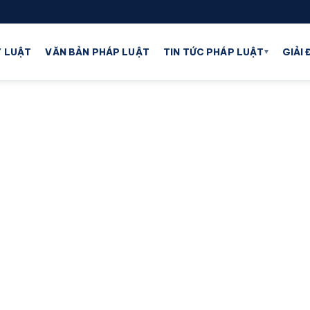
▾
 LUẬT
VĂN BẢN PHÁP LUẬT
TIN TỨC PHÁP LUẬT
GIẢI