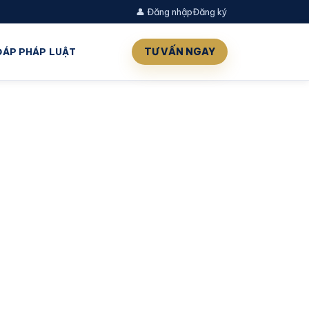
👤 Đăng nhập
Đăng ký
TƯ VẤN NGAY
 ĐÁP PHÁP LUẬT