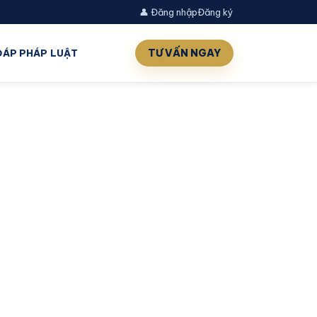
👤 Đăng nhập
Đăng ký
TƯ VẤN NGAY
 ĐÁP PHÁP LUẬT