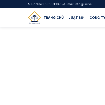
📞 Hotline: 0989919161
✉️ Email: info@lsu.vn
▾
TRANG CHỦ
LUẬT SƯ
CÔNG TY