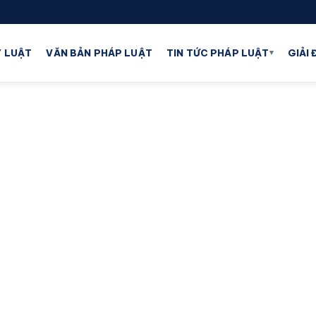
▾
 LUẬT
VĂN BẢN PHÁP LUẬT
TIN TỨC PHÁP LUẬT
GIẢI