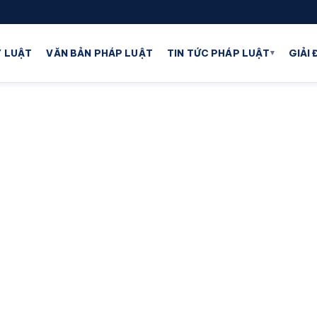
▾
 LUẬT
VĂN BẢN PHÁP LUẬT
TIN TỨC PHÁP LUẬT
GIẢI