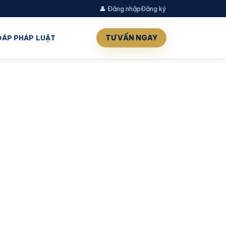
👤 Đăng nhập
Đăng ký
TƯ VẤN NGAY
 ĐÁP PHÁP LUẬT