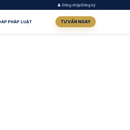
👤 Đăng nhập
Đăng ký
TƯ VẤN NGAY
 ĐÁP PHÁP LUẬT