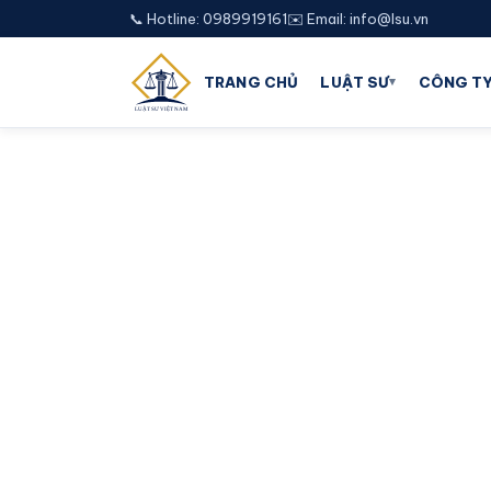
📞 Hotline: 0989919161
✉️ Email: info@lsu.vn
▾
TRANG CHỦ
LUẬT SƯ
CÔNG TY