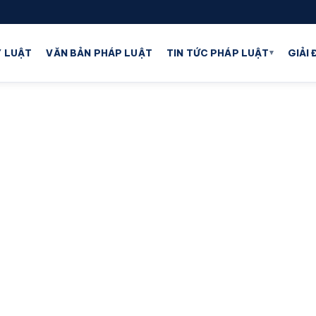
▾
 LUẬT
VĂN BẢN PHÁP LUẬT
TIN TỨC PHÁP LUẬT
GIẢI