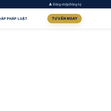
👤 Đăng nhập
Đăng ký
TƯ VẤN NGAY
 ĐÁP PHÁP LUẬT