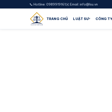
📞 Hotline: 0989919161
✉️ Email: info@lsu.vn
▾
TRANG CHỦ
LUẬT SƯ
CÔNG TY