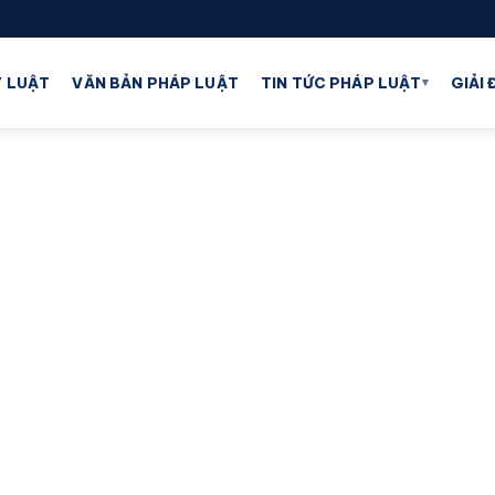
▾
 LUẬT
VĂN BẢN PHÁP LUẬT
TIN TỨC PHÁP LUẬT
GIẢI