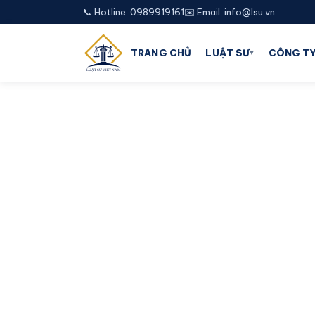
📞 Hotline: 0989919161
✉️ Email: info@lsu.vn
▾
TRANG CHỦ
LUẬT SƯ
CÔNG TY