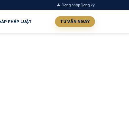
👤 Đăng nhập
Đăng ký
TƯ VẤN NGAY
 ĐÁP PHÁP LUẬT