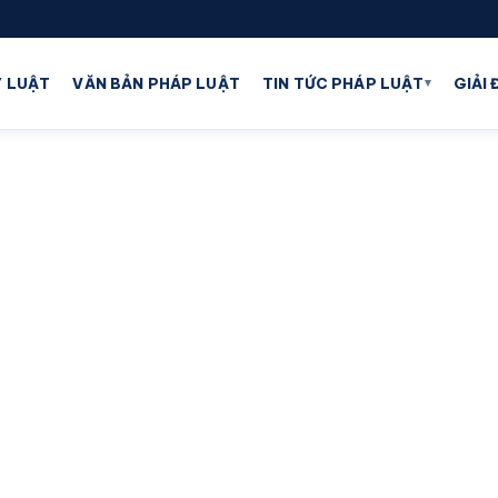
▾
 LUẬT
VĂN BẢN PHÁP LUẬT
TIN TỨC PHÁP LUẬT
GIẢI