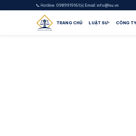
📞 Hotline: 0989919161
✉️ Email: info@lsu.vn
▾
TRANG CHỦ
LUẬT SƯ
CÔNG TY