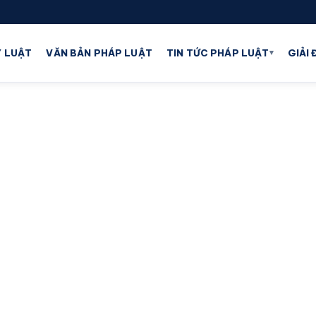
▾
 LUẬT
VĂN BẢN PHÁP LUẬT
TIN TỨC PHÁP LUẬT
GIẢI