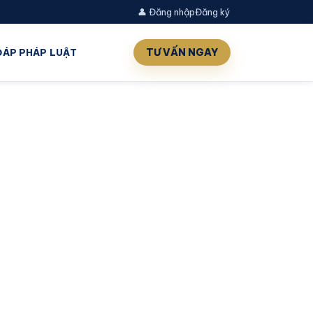
👤 Đăng nhập
Đăng ký
TƯ VẤN NGAY
 ĐÁP PHÁP LUẬT