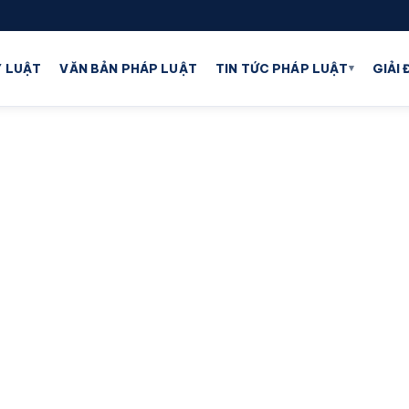
▾
 LUẬT
VĂN BẢN PHÁP LUẬT
TIN TỨC PHÁP LUẬT
GIẢI