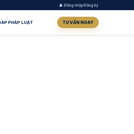
👤 Đăng nhập
Đăng ký
TƯ VẤN NGAY
 ĐÁP PHÁP LUẬT