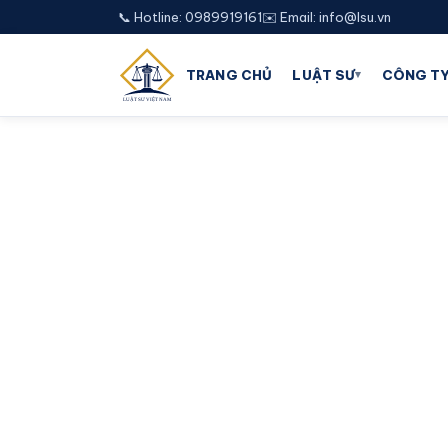
📞 Hotline: 0989919161
✉️ Email: info@lsu.vn
▾
TRANG CHỦ
LUẬT SƯ
CÔNG TY