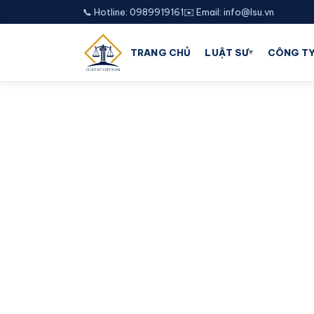
📞 Hotline: 0989919161
✉️ Email: info@lsu.vn
▾
TRANG CHỦ
LUẬT SƯ
CÔNG TY