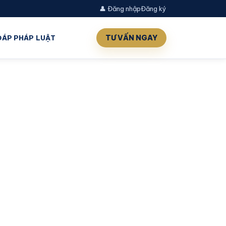
👤 Đăng nhập
Đăng ký
TƯ VẤN NGAY
 ĐÁP PHÁP LUẬT