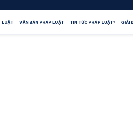
▾
 LUẬT
VĂN BẢN PHÁP LUẬT
TIN TỨC PHÁP LUẬT
GIẢI