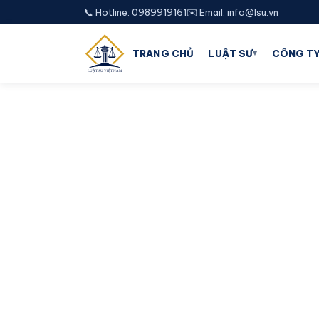
📞 Hotline: 0989919161
✉️ Email: info@lsu.vn
▾
TRANG CHỦ
LUẬT SƯ
CÔNG TY