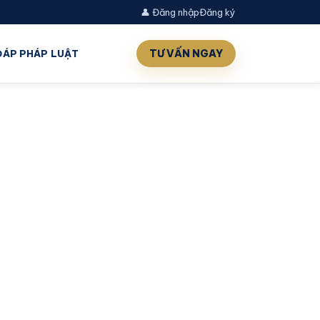
👤 Đăng nhập
Đăng ký
TƯ VẤN NGAY
 ĐÁP PHÁP LUẬT