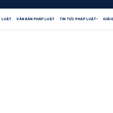
▾
 LUẬT
VĂN BẢN PHÁP LUẬT
TIN TỨC PHÁP LUẬT
GIẢI