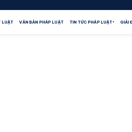
▾
 LUẬT
VĂN BẢN PHÁP LUẬT
TIN TỨC PHÁP LUẬT
GIẢI