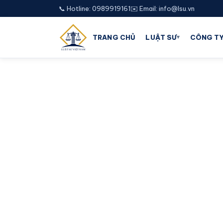
📞 Hotline: 0989919161
✉️ Email: info@lsu.vn
▾
TRANG CHỦ
LUẬT SƯ
CÔNG TY