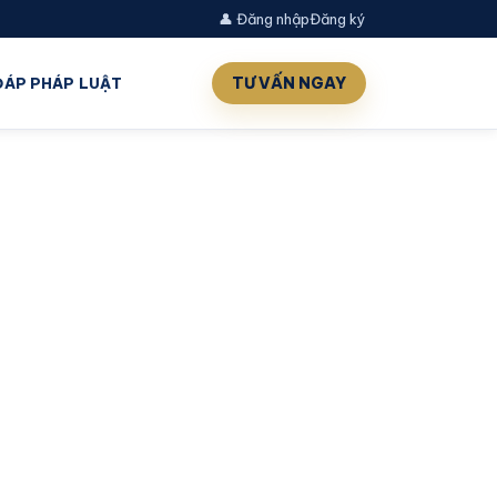
👤 Đăng nhập
Đăng ký
TƯ VẤN NGAY
 ĐÁP PHÁP LUẬT