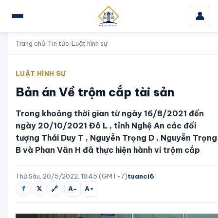
👤
Trang chủ
›
Tin tức
›
Luật hình sự
LUẬT HÌNH SỰ
Bản án Về trộm cắp tài sản
Trong khoảng thời gian từ ngày 16/8/2021 đến
ngày 20/10/2021 Đô L , tỉnh Nghệ An các đối
tượng Thái Duy T , Nguyễn Trọng D , Nguyễn Trọng
B và Phan Văn H đã thực hiện hành vi trộm cắp
Thứ Sáu, 20/5/2022, 18:45 (GMT+7)
tuanci6
f
𝕏
🔗
A−
A+