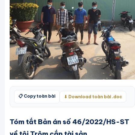
📋 Copy toàn bài
⬇ Download toàn bài .doc
Tóm tắt Bản án số 46/2022/HS-ST
về tội Trộm cắp tài sản