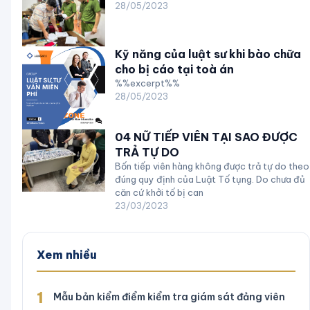
28/05/2023
Kỹ năng của luật sư khi bào chữa
cho bị cáo tại toà án
%%excerpt%%
28/05/2023
04 NỮ TIẾP VIÊN TẠI SAO ĐƯỢC
TRẢ TỰ DO
Bốn tiếp viên hàng không được trả tự do theo
đúng quy định của Luật Tố tụng. Do chưa đủ
căn cứ khởi tố bị can
23/03/2023
Xem nhiều
1
Mẫu bản kiểm điểm kiểm tra giám sát đảng viên