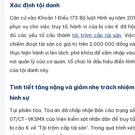
Xác định tội danh
Căn cứ vào Khoản 1 Điều 173 Bộ luật Hình sự năm 201
phục vụ cho việc truy tố, hành vi của bị cáo K đã hội
đủ các yếu tố cấu thành
tội trộm cắp tài sản
. Việ
chiếm đoạt tài sản có giá trị trên 2.000.000 đồng và
thực hiện hành vi lén lách, phá khóa để xâm nhập vào
nơi quản lý của cơ quan, tổ chức là dấu hiệu điển hình
của tội danh này.
Tình tiết tăng nặng và giảm nhẹ trách nhiệm
hình sự
Tại phiên tòa, Tòa án đã chấp nhận Bản cáo trạng số
07/CT-VKSMX của Viện kiểm sát nhân dân để truy tố
bị cáo K về "Tội trộm cắp tài sản". Trong quá trình xét