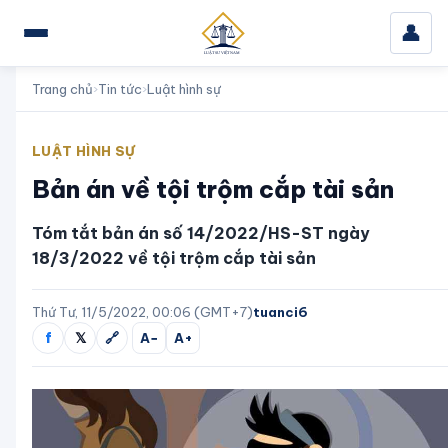
👤
Trang chủ
›
Tin tức
›
Luật hình sự
LUẬT HÌNH SỰ
Bản án về tội trộm cắp tài sản
Tóm tắt bản án số 14/2022/HS-ST ngày
18/3/2022 về tội trộm cắp tài sản
Thứ Tư, 11/5/2022, 00:06 (GMT+7)
tuanci6
f
𝕏
🔗
A−
A+