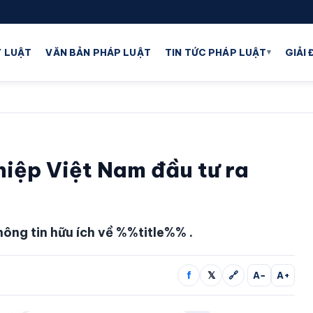
▾
 LUẬT
VĂN BẢN PHÁP LUẬT
TIN TỨC PHÁP LUẬT
GIẢI
iệp Việt Nam đầu tư ra
hông tin hữu ích về %%title%% .
f
𝕏
🔗
A−
A+