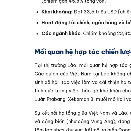
(chiếm gần 45,8% tổng vốn).
Khai khoáng:
Đạt 33,5 triệu USD (chiế
Hoạt động tài chính, ngân hàng và b
Các ngành khác:
Chiếm khoảng 23,8% 
Mối quan hệ hợp tác chiến lượ
Tại thị trường Lào, mối quan hệ hợp tác 
Các dự án của Việt Nam tại Lào không ch
sinh xã hội, tạo việc làm và cải thiện hạ
tích cực trong việc tháo gỡ khó khăn ch
Luân Prabang, Xekaman 3, muối mỏ Kali v
Sự kết nối hạ tầng giữa Việt Nam và Lào,
và cảng biển (như cảng Vũng Áng), đang 
tâm logistics khu vực, kết nối ra biển Đông