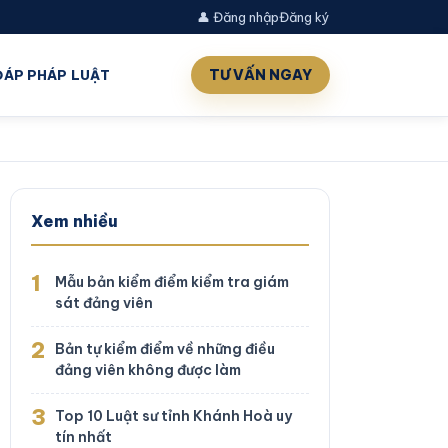
👤 Đăng nhập
Đăng ký
TƯ VẤN NGAY
 ĐÁP PHÁP LUẬT
Xem nhiều
1
Mẫu bản kiểm điểm kiểm tra giám
sát đảng viên
2
Bản tự kiểm điểm về những điều
đảng viên không được làm
3
Top 10 Luật sư tỉnh Khánh Hoà uy
tín nhất