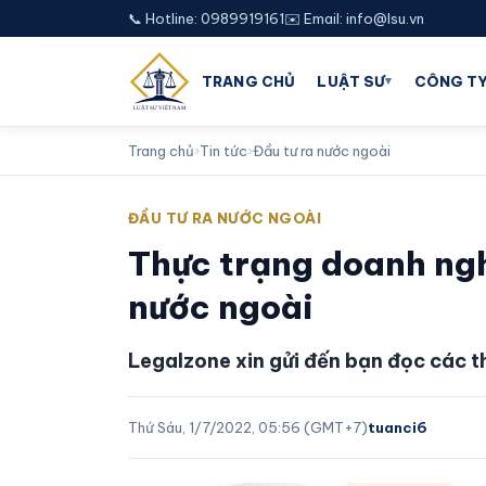
📞 Hotline: 0989919161
✉️ Email: info@lsu.vn
▾
TRANG CHỦ
LUẬT SƯ
CÔNG TY
Trang chủ
›
Tin tức
›
Đầu tư ra nước ngoài
ĐẦU TƯ RA NƯỚC NGOÀI
Thực trạng doanh ngh
nước ngoài
Legalzone xin gửi đến bạn đọc các t
Thứ Sáu, 1/7/2022, 05:56 (GMT+7)
tuanci6