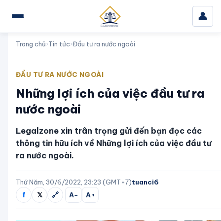
👤
Trang chủ
›
Tin tức
›
Đầu tư ra nước ngoài
ĐẦU TƯ RA NƯỚC NGOÀI
Những lợi ích của việc đầu tư ra
nước ngoài
Legalzone xin trân trọng gửi đến bạn đọc các
thông tin hữu ích về Những lợi ích của việc đầu tư
ra nước ngoài.
Thứ Năm, 30/6/2022, 23:23 (GMT+7)
tuanci6
f
𝕏
🔗
A−
A+