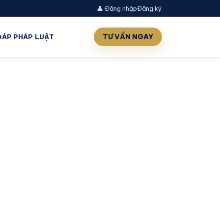
👤 Đăng nhập
Đăng ký
TƯ VẤN NGAY
 ĐÁP PHÁP LUẬT