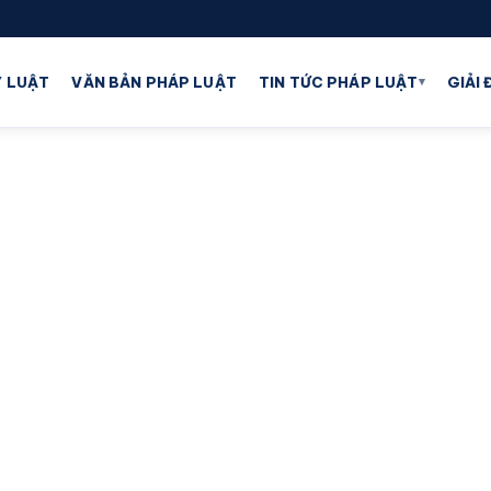
▾
 LUẬT
VĂN BẢN PHÁP LUẬT
TIN TỨC PHÁP LUẬT
GIẢI