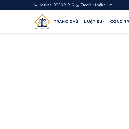
📞 Hotline: 0989919161
✉️ Email: info@lsu.vn
▾
TRANG CHỦ
LUẬT SƯ
CÔNG TY