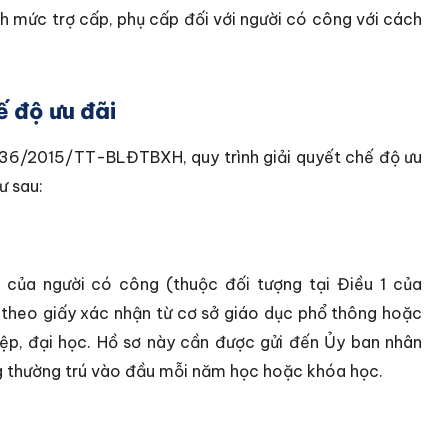
h mức trợ cấp, phụ cấp đối với người có công với cách
ế độ ưu đãi
ố 36/2015/TT-BLĐTBXH, quy trình giải quyết chế độ ưu
ư sau:
của người có công (thuộc đối tượng tại Điều 1 của
 theo giấy xác nhận từ cơ sở giáo dục phổ thông hoặc
iệp, đại học. Hồ sơ này cần được gửi đến Ủy ban nhân
g thường trú vào đầu mỗi năm học hoặc khóa học.