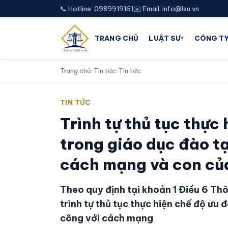
📞 Hotline: 0989919161
✉️ Email: info@lsu.vn
▾
TRANG CHỦ
LUẬT SƯ
CÔNG TY
Trang chủ
›
Tin tức
›
Tin tức
TIN TỨC
Trình tự thủ tục thực
trong giáo dục đào tạ
cách mạng và con của
Theo quy định tại khoản 1 Điều 6 
trình tự thủ tục thực hiện chế độ ưu 
công với cách mạng