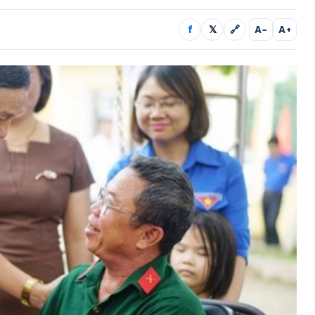
f
𝕏
🔗
A−
A+