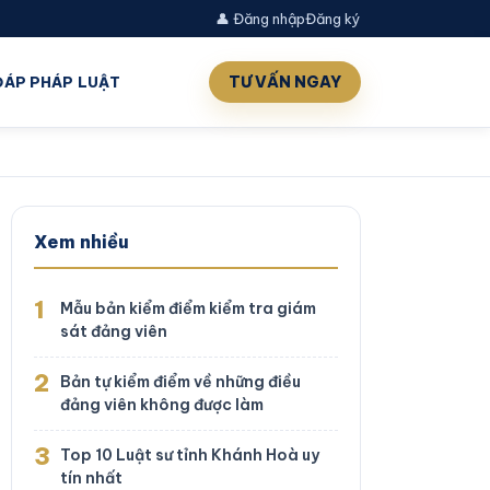
👤 Đăng nhập
Đăng ký
TƯ VẤN NGAY
 ĐÁP PHÁP LUẬT
Xem nhiều
1
Mẫu bản kiểm điểm kiểm tra giám
sát đảng viên
2
Bản tự kiểm điểm về những điều
đảng viên không được làm
3
Top 10 Luật sư tỉnh Khánh Hoà uy
tín nhất