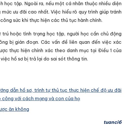
h học tập. Ngoài ra, nếu một cá nhân thuộc nhiều diện
mức ưu đãi cao nhất. Việc hiểu rõ quy trình giúp tránh
 công sức khi thực hiện các thủ tục hành chính.
ư trú hoặc tình trạng học tập, người học cần chủ động
ng bị gián đoạn. Các vấn đề liên quan đến việc xác
ược thực hiện chính xác theo danh mục tại Điều 1 của
 hồ sơ bị trả lại do sai sót thông tin.
 dẫn hồ sơ, trình tự thủ tục thực hiện chế độ ưu đãi
có công với cách mạng và con của họ
được ăn không
tuanci6