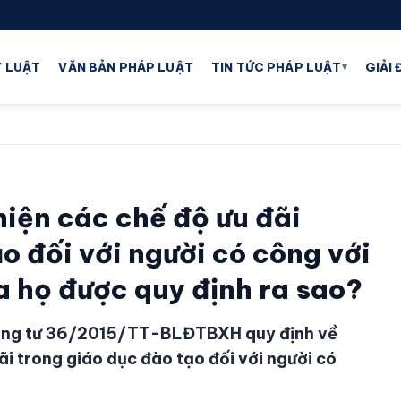
▾
 LUẬT
VĂN BẢN PHÁP LUẬT
TIN TỨC PHÁP LUẬT
GIẢI
 hiện các chế độ ưu đãi
o đối với người có công với
 họ được quy định ra sao?
Thông tư 36/2015/TT-BLĐTBXH quy định về
đãi trong giáo dục đào tạo đối với người có