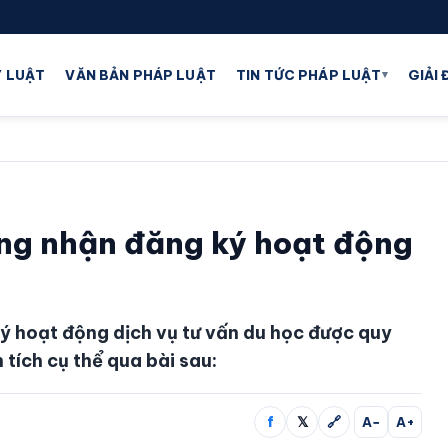
▾
 LUẬT
VĂN BẢN PHÁP LUẬT
TIN TỨC PHÁP LUẬT
GIẢI
ứng nhận đăng ký hoạt động
ý hoạt động dịch vụ tư vấn du học được quy
tích cụ thể qua bài sau:
f
𝕏
🔗
A−
A+