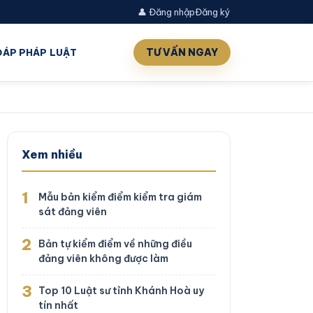
👤 Đăng nhập
Đăng ký
TƯ VẤN NGAY
 ĐÁP PHÁP LUẬT
Xem nhiều
1
Mẫu bản kiểm điểm kiểm tra giám
sát đảng viên
2
Bản tự kiểm điểm về những điều
đảng viên không được làm
3
Top 10 Luật sư tỉnh Khánh Hoà uy
tín nhất