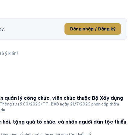
ày.
Đăng nhập / Đăng ký
sẻ ý kiến!
 quản lý công chức, viên chức thuộc Bộ Xây dựng
h Thông tư số 60/2026/TT-BXD ngày 21/7/2026 phân cấp thẩm
 du
m hỏi, tặng quà tổ chức, cá nhân người dân tộc thiểu
 tặng quà tổ chức, cá nhân người dân tộc thiểu số.