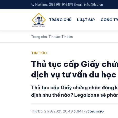
📞 Hotline: 0989919161
✉️ Email: info@lsu.vn
▾
TRANG CHỦ
LUẬT SƯ
CÔNG TY
Trang chủ
›
Tin tức
›
Tin tức
TIN TỨC
Thủ tục cấp Giấy ch
dịch vụ tư vấn du học
Thủ tục cấp Giấy chứng nhận đăng k
định như thế nào? Legalzone sẽ phân 
Thứ Ba, 21/9/2021, 20:49 (GMT+7)
tuanci6