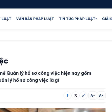
▾
 LUẬT
VĂN BẢN PHÁP LUẬT
TIN TỨC PHÁP LUẬT
GIẢI
iệc
 mề Quản lý hồ sơ công việc hiện nay gồm
n lý hồ sơ công việc là gì
f
𝕏
🔗
A−
A+