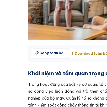
📋 Copy toàn bài
⬇ Download toàn bà
Khái niệm và tầm quan trọng c
Trong hoạt động của bất kỳ cơ quan, tổ c
sơ công việc luôn đóng vai trò then chố
nghiệp của bộ máy. Quản lý hồ sơ không đơn
trình kiểm soát dòng chảy thông tin từ khi t