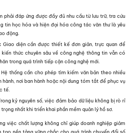
phải đáp ứng được đầy đủ nhu cầu từ lưu trữ, tra cứu
g tin học hóa và hiện đại hóa công tác văn thư là yêu
lao động.
:
Giao diện cần được thiết kế đơn giản, trực quan để
 kiến thức chuyên sâu về công nghệ thông tin vẫn có
hăn trong quá trình tiếp cận công nghệ mới.
Hệ thống cần cho phép tìm kiếm văn bản theo nhiều
an hành, nơi ban hành hoặc nội dung tóm tắt để phục vụ
c tế.
rong kỷ nguyên số, việc đảm bảo dữ liệu không bị rò rỉ
trọng nhất khi triển khai phần mềm quản lý hồ sơ.
ng việc chất lượng không chỉ giúp doanh nghiệp giảm
n tạo nền tảng vững chắc cho quá trình chuyển đổi số