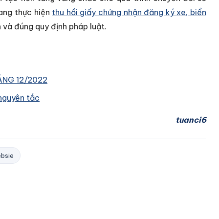
đang thực hiện
thu hồi giấy chứng nhận đăng ký xe, biển
và đúng quy định pháp luật.
ÁNG 12/2022
 nguyên tắc
tuanci6
bsie