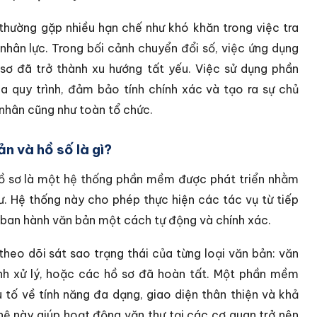
thường gặp nhiều hạn chế như khó khăn trong việc tra
 nhân lực. Trong bối cảnh chuyển đổi số, việc ứng dụng
sơ đã trở thành xu hướng tất yếu. Việc sử dụng phần
a quy trình, đảm bảo tính chính xác và tạo ra sự chủ
 nhân cũng như toàn tổ chức.
n và hồ số là gì?
hồ sơ là một hệ thống phần mềm được phát triển nhằm
ư. Hệ thống này cho phép thực hiện các tác vụ từ tiếp
ến ban hành văn bản một cách tự động và chính xác.
eo dõi sát sao trạng thái của từng loại văn bản: văn
nh xử lý, hoặc các hồ sơ đã hoàn tất. Một phần mềm
 tố về tính năng đa dạng, giao diện thân thiện và khả
ệ này giúp hoạt động văn thư tại các cơ quan trở nên