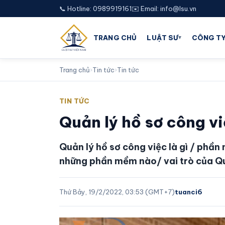
📞 Hotline: 0989919161
✉️ Email: info@lsu.vn
▾
TRANG CHỦ
LUẬT SƯ
CÔNG TY
Trang chủ
›
Tin tức
›
Tin tức
TIN TỨC
Quản lý hồ sơ công v
Quản lý hồ sơ công việc là gì / phần
những phần mềm nào/ vai trò của Quả
Thứ Bảy, 19/2/2022, 03:53 (GMT+7)
tuanci6