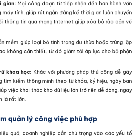
i gian:
Mọi công đoạn từ tiếp nhận đến ban hành văn
 máy tính, giúp rút ngắn đáng kể thời gian luân chuyển
ổi thông tin qua mạng Internet giúp xóa bỏ rào cản về
n mềm giúp loại bỏ tình trạng dư thừa hoặc trùng lặp
 sao không cần thiết, từ đó giảm tải áp lực cho bộ phận
rữ khoa học:
Khác với phương pháp thủ công dễ gây
tìm kiếm thông minh theo từ khóa, ký hiệu, ngày ban
úp việc khai thác kho dữ liệu lớn trở nên dễ dàng, ngay
 là rất lớn.
ềm quản lý công việc phù hợp
hiệu quả, doanh nghiệp cần chú trọng vào các yếu tố