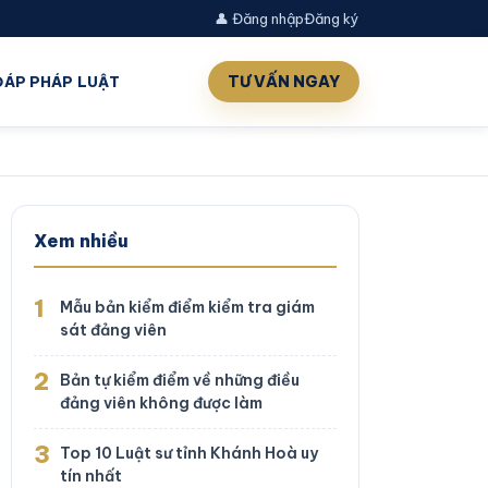
👤 Đăng nhập
Đăng ký
TƯ VẤN NGAY
 ĐÁP PHÁP LUẬT
Xem nhiều
1
Mẫu bản kiểm điểm kiểm tra giám
sát đảng viên
2
Bản tự kiểm điểm về những điều
đảng viên không được làm
3
Top 10 Luật sư tỉnh Khánh Hoà uy
tín nhất