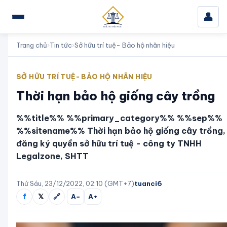
👤
Trang chủ
›
Tin tức
›
Sở hữu trí tuệ- Bảo hộ nhãn hiệu
SỞ HỮU TRÍ TUỆ- BẢO HỘ NHÃN HIỆU
Thời hạn bảo hộ giống cây trồng
%%title%% %%primary_category%% %%sep%%
%%sitename%% Thời hạn bảo hộ giống cây trồng,
đăng ký quyền sở hữu trí tuệ - công ty TNHH
Legalzone, SHTT
Thứ Sáu, 23/12/2022, 02:10 (GMT+7)
tuanci6
f
𝕏
🔗
A−
A+