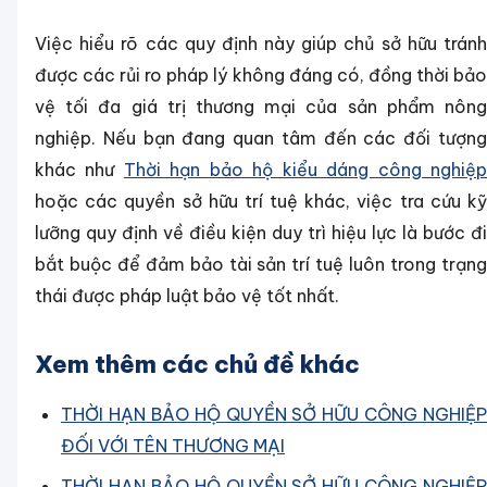
Việc hiểu rõ các quy định này giúp chủ sở hữu tránh
được các rủi ro pháp lý không đáng có, đồng thời bảo
vệ tối đa giá trị thương mại của sản phẩm nông
nghiệp. Nếu bạn đang quan tâm đến các đối tượng
khác như
Thời hạn bảo hộ kiểu dáng công nghiệ
hoặc các quyền sở hữu trí tuệ khác, việc tra cứu kỹ
lưỡng quy định về điều kiện duy trì hiệu lực là bước đi
bắt buộc để đảm bảo tài sản trí tuệ luôn trong trạng
thái được pháp luật bảo vệ tốt nhất.
Xem thêm các chủ đề khác
THỜI HẠN BẢO HỘ QUYỀN SỞ HỮU CÔNG NGHIỆP
ĐỐI VỚI TÊN THƯƠNG MẠI
THỜI HẠN BẢO HỘ QUYỀN SỞ HỮU CÔNG NGHIỆP