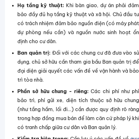
Hạ tầng kỹ thuật:
Khi bàn giao, dự án phải đảm
bảo đầy đủ hạ tầng kỹ thuật và xã hội. Chủ đầu tư
có trách nhiệm đảm bảo nguồn điện (có máy phát
dự phòng nếu cần) và nguồn nước sinh hoạt ổn
định cho cư dân.
Ban quản trị:
Đối với các chung cư đã đưa vào s
dụng, chủ sở hữu cần tham gia bầu Ban quản trị để
đại diện giải quyết các vấn đề về vận hành và bảo
trì tòa nhà.
Phần sở hữu chung - riêng:
Các chi phí như phí
bảo trì, phí gửi xe, diện tích thuộc sở hữu chung
(như tầng hầm, lối đi...) cần được quy định rõ ràng
trong hợp đồng mua bán để làm căn cứ pháp lý khi
có tranh chấp giữa cư dân và Ban quản lý.
Kiểm tra hiện trạng:
Cần lưu ý các vấn đề về
qu