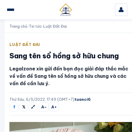
👤
Trang chủ
›
Tin tức
›
Luật Đất Đai
LUẬT ĐẤT ĐAI
Sang tên sổ hồng sở hữu chung
Legalzone xin gửi đến bạn đọc giải đáp thắc mắc
về vấn đề Sang tên sổ hồng sở hữu chung và các
vấn đề cần lưu ý.
Thứ Sáu, 6/5/2022, 17:49 (GMT+7)
tuanci6
f
𝕏
🔗
A−
A+