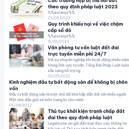
Các trường hợp bị thu hồi đất
theo quy định pháp luật 2023
%%excerpt%%
23/05/2023
Quy trình khiếu nại về việc chậm
cấp sổ đỏ
%%excerpt%%
15/05/2023
Văn phòng tư vấn luật đất đai
trực tuyến miễn phí 24/7
Với sự chuyên nghiệp khi hoạt động nhiều năm
trong lĩnh vực tư vấn, Tổng Đài Pháp Luật luôn
sẵn sàng hỗ trợ ng
30/09/2022
Kinh nghiệm đầu tư bất động sản để không bị chôn
vốn
Đầu tư bất động sản là một chủ đề khá hấp dẫn đối với nhiều người.
Một nhà đầu giỏi sẽ luôn trang bị cho mình
06/08/2022
Thủ tục khởi kiện tranh chấp đất
đai theo quy định pháp luật
Legalzone xin gửi đến bạn đọc các thông tin
hữu ích về Thủ tục khởi kiện tranh chấp đất