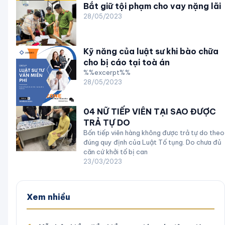
Bắt giữ tội phạm cho vay nặng lãi
28/05/2023
Kỹ năng của luật sư khi bào chữa
cho bị cáo tại toà án
%%excerpt%%
28/05/2023
04 NỮ TIẾP VIÊN TẠI SAO ĐƯỢC
TRẢ TỰ DO
Bốn tiếp viên hàng không được trả tự do theo
đúng quy định của Luật Tố tụng. Do chưa đủ
căn cứ khởi tố bị can
23/03/2023
Xem nhiều