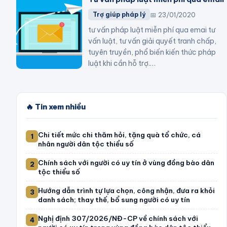
📅
23/01/2020
Trợ giúp pháp lý
tư vấn pháp luật miễn phí qua emai tư
vấn luật, tư vấn giải quyết tranh chấp,
tuyên truyền, phổ biến kiến thức pháp
luật khi cần hỗ trợ.
…
🔥 Tin xem nhiều
Chi tiết mức chi thăm hỏi, tặng quà tổ chức, cá
1
nhân người dân tộc thiểu số
Chính sách với người có uy tín ở vùng đồng bào dân
2
tộc thiểu số
Hướng dẫn trình tự lựa chọn, công nhận, đưa ra khỏi
3
danh sách; thay thế, bổ sung người có uy tín
Nghị định 307/2026/NĐ-CP về chính sách với
4