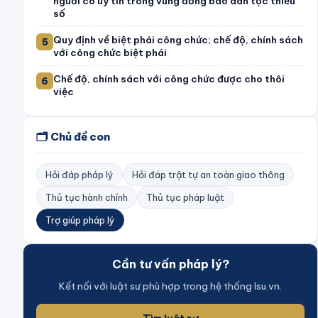
người có uy tín trong vùng đồng bào dân tộc thiểu
số
Quy định về biệt phái công chức; chế độ, chính sách
5
với công chức biệt phái
Chế độ, chính sách với công chức được cho thôi
6
việc
🗂️
Chủ đề con
Hỏi đáp pháp lý
Hỏi đáp trật tự an toàn giao thông
Thủ tục hành chính
Thủ tục pháp luật
Trợ giúp pháp lý
Cần tư vấn pháp lý?
Kết nối với luật sư phù hợp trong hệ thống lsu.vn.