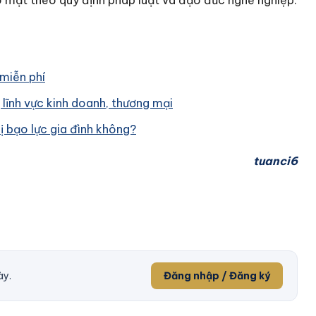
 mật theo quy định pháp luật và đạo đức nghề nghiệp.
 miễn phí
 lĩnh vực kinh doanh, thương mại
ị bạo lực gia đình không?
tuanci6
ày.
Đăng nhập / Đăng ký