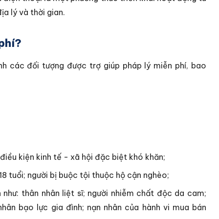
a lý và thời gian.
phí?
nh các đối tượng được trợ giúp pháp lý miễn phí, bao
điều kiện kinh tế - xã hội đặc biệt khó khăn;
 18 tuổi; người bị buộc tội thuộc hộ cận nghèo;
 như: thân nhân liệt sĩ; người nhiễm chất độc da cam;
 nhân bạo lực gia đình; nạn nhân của hành vi mua bán