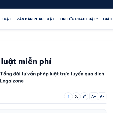
▾
 LUẬT
VĂN BẢN PHÁP LUẬT
TIN TỨC PHÁP LUẬT
GIẢI
luật miễn phí
 Tổng đài tư vấn pháp luật trực tuyến qua dịch
a Legalzone
f
𝕏
🔗
A−
A+