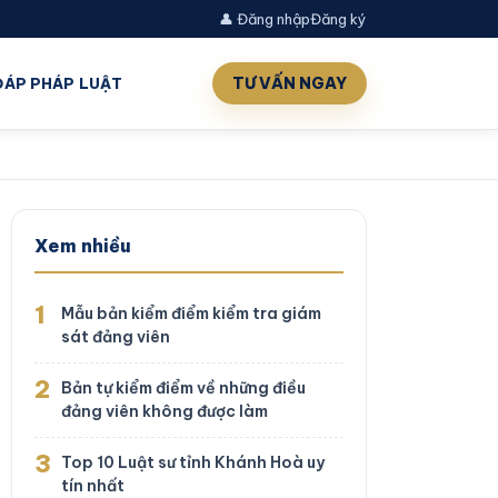
👤 Đăng nhập
Đăng ký
TƯ VẤN NGAY
 ĐÁP PHÁP LUẬT
Xem nhiều
1
Mẫu bản kiểm điểm kiểm tra giám
sát đảng viên
2
Bản tự kiểm điểm về những điều
đảng viên không được làm
3
Top 10 Luật sư tỉnh Khánh Hoà uy
tín nhất