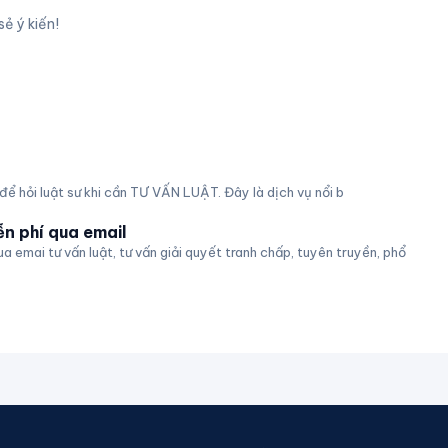
sẻ ý kiến!
 để hỏi luật sư khi cần TƯ VẤN LUẬT. Đây là dịch vụ nổi b
ễn phí qua email
ua emai tư vấn luật, tư vấn giải quyết tranh chấp, tuyên truyền, phổ