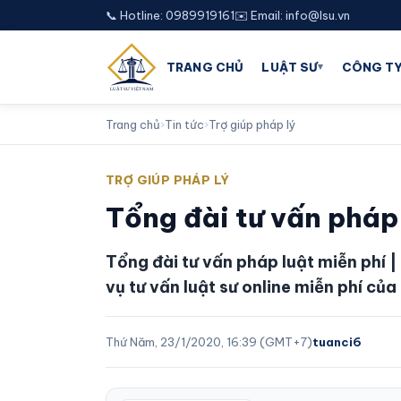
📞 Hotline: 0989919161
✉️ Email: info@lsu.vn
▾
TRANG CHỦ
LUẬT SƯ
CÔNG TY
Trang chủ
›
Tin tức
›
Trợ giúp pháp lý
TRỢ GIÚP PHÁP LÝ
Tổng đài tư vấn pháp 
Tổng đài tư vấn pháp luật miễn phí |
vụ tư vấn luật sư online miễn phí củ
Thứ Năm, 23/1/2020, 16:39 (GMT+7)
tuanci6