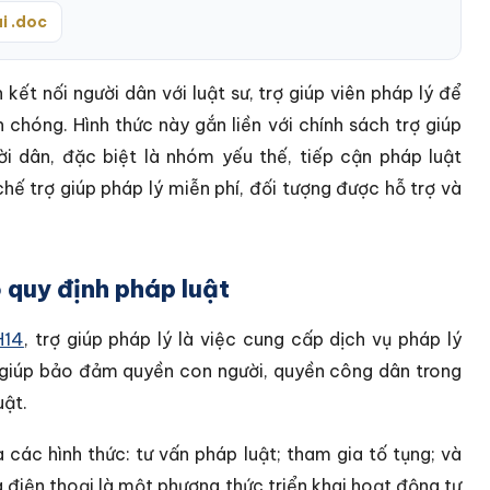
i .doc
kết nối người dân với luật sư, trợ giúp viên pháp lý để
hóng. Hình thức này gắn liền với chính sách trợ giúp
ời dân, đặc biệt là nhóm yếu thế, tiếp cận pháp luật
 chế trợ giúp pháp lý miễn phí, đối tượng được hỗ trợ và
o quy định pháp luật
H14
, trợ giúp pháp lý là việc cung cấp dịch vụ pháp lý
, giúp bảo đảm quyền con người, quyền công dân trong
uật.
 các hình thức: tư vấn pháp luật; tham gia tố tụng; và
a điện thoại là một phương thức triển khai hoạt động tư