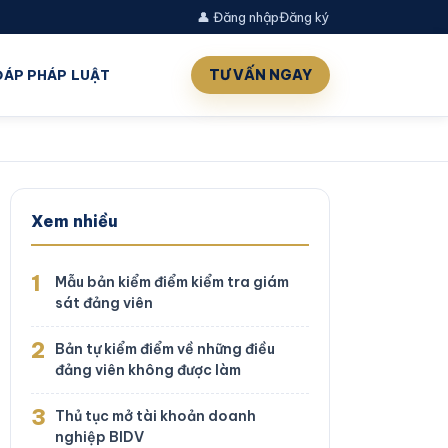
👤 Đăng nhập
Đăng ký
TƯ VẤN NGAY
 ĐÁP PHÁP LUẬT
Xem nhiều
1
Mẫu bản kiểm điểm kiểm tra giám
sát đảng viên
2
Bản tự kiểm điểm về những điều
đảng viên không được làm
3
Thủ tục mở tài khoản doanh
nghiệp BIDV