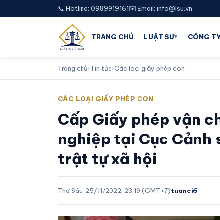
📞 Hotline: 0989919161
✉️ Email: info@lsu.vn
▾
TRANG CHỦ
LUẬT SƯ
CÔNG TY
Trang chủ
›
Tin tức
›
Các loại giấy phép con
CÁC LOẠI GIẤY PHÉP CON
Cấp Giấy phép vận ch
nghiệp tại Cục Cảnh 
trật tự xã hội
Thứ Sáu, 25/11/2022, 23:19 (GMT+7)
tuanci6