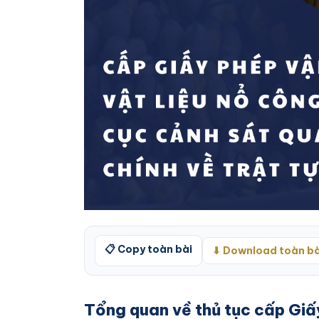
📋 Copy toàn bài
⬇ Download toàn bà
Tổng quan về thủ tục cấp Giấ