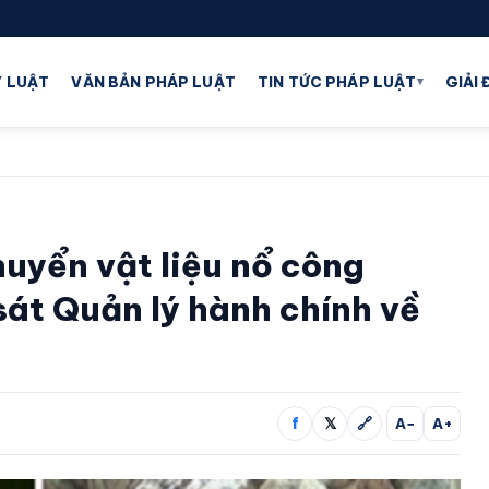
▾
 LUẬT
VĂN BẢN PHÁP LUẬT
TIN TỨC PHÁP LUẬT
GIẢI
uyển vật liệu nổ công
sát Quản lý hành chính về
f
𝕏
🔗
A−
A+