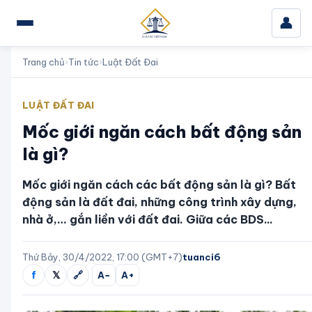
👤
Trang chủ
›
Tin tức
›
Luật Đất Đai
LUẬT ĐẤT ĐAI
Mốc giới ngăn cách bất động sản
là gì?
Mốc giới ngăn cách các bất động sản là gì? Bất
động sản là đất đai, những công trình xây dựng,
nhà ở,… gắn liền với đất đai. Giữa các BDS...
Thứ Bảy, 30/4/2022, 17:00 (GMT+7)
tuanci6
f
𝕏
🔗
A−
A+