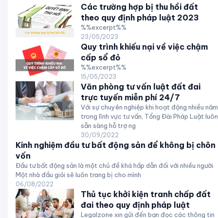
Các trường hợp bị thu hồi đất
theo quy định pháp luật 2023
%%excerpt%%
23/05/2023
Quy trình khiếu nại về việc chậm
cấp sổ đỏ
%%excerpt%%
15/05/2023
Văn phòng tư vấn luật đất đai
trực tuyến miễn phí 24/7
Với sự chuyên nghiệp khi hoạt động nhiều năm
trong lĩnh vực tư vấn, Tổng Đài Pháp Luật luôn
sẵn sàng hỗ trợ ng
30/09/2022
Kinh nghiệm đầu tư bất động sản để không bị chôn
vốn
Đầu tư bất động sản là một chủ đề khá hấp dẫn đối với nhiều người.
Một nhà đầu giỏi sẽ luôn trang bị cho mình
06/08/2022
Thủ tục khởi kiện tranh chấp đất
đai theo quy định pháp luật
Legalzone xin gửi đến bạn đọc các thông tin