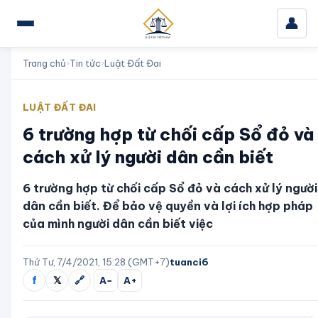
👤
Trang chủ
›
Tin tức
›
Luật Đất Đai
LUẬT ĐẤT ĐAI
6 trường hợp từ chối cấp Sổ đỏ và
cách xử lý người dân cần biết
6 trường hợp từ chối cấp Sổ đỏ và cách xử lý người
dân cần biết. Để bảo vệ quyền và lợi ích hợp pháp
của mình người dân cần biết việc
Thứ Tư, 7/4/2021, 15:28 (GMT+7)
tuanci6
f
𝕏
🔗
A−
A+