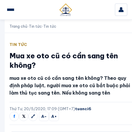
👤
Trang chủ
›
Tin tức
›
Tin tức
TIN TỨC
Mua xe oto cũ có cần sang tên
không?
mua xe oto cũ có cần sang tên không? Theo quy
định pháp luật, người mua xe oto cũ bắt buộc phải
làm thủ tục sang tên. Nếu không sang tên
Thứ Tư, 20/5/2020, 17:09 (GMT+7)
tuanci6
f
𝕏
🔗
A−
A+