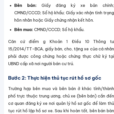
Bên bán:
Giấy đăng ký xe bản chính
CMND/CCCD; Sổ hộ khẩu; Giấy xác nhận tình trạng
hôn nhân hoặc Giấy chứng nhận kết hôn.
Bên mua:
CMND/CCCD; Sổ hộ khẩu.
Căn cứ điểm g Khoản 1 Điều 10 Thông tư
15/2014/TT-BCA, giấy bán, cho, tặng xe của cá nhân
phải được công chứng hoặc chứng thực chữ ký tại
UBND cấp xã nơi người bán cư trú.
Bước 2: Thực hiện thủ tục rút hồ sơ gốc
Trường hợp bên mua và bên bán ở khác tỉnh/thành
phố trực thuộc trung ương, chủ xe (bên bán) cần đến
cơ quan đăng ký xe nơi quản lý hồ sơ gốc để làm thủ
tục rút hồ lập hồ sơ xe. Sau khi hoàn tất, bên bán bàn