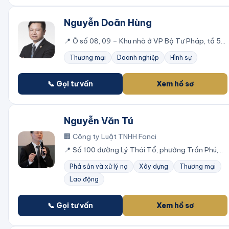
Nguyễn Doãn Hùng
📍
Ô số 08, 09 – Khu nhà ở VP Bộ Tư Pháp, tổ 50,
phường Quan Hoa, quận Cầu Giấy, thành phố Hà
Thương mại
Doanh nghiệp
Hình sự
Nội.
📞 Gọi tư vấn
Xem hồ sơ
Nguyễn Văn Tú
🏢
Công ty Luật TNHH Fanci
📍
Số 100 đường Lý Thái Tổ, phường Trần Phú,
thành phố Bắc Giang, tỉnh Bắc Giang
Phá sản và xử lý nợ
Xây dựng
Thương mại
Lao động
📞 Gọi tư vấn
Xem hồ sơ