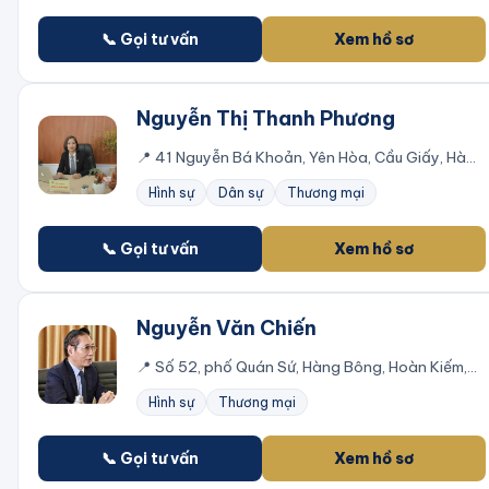
📞 Gọi tư vấn
Xem hồ sơ
Nguyễn Thị Thanh Phương
📍
41 Nguyễn Bá Khoản, Yên Hòa, Cầu Giấy, Hà
Nội
Hình sự
Dân sự
Thương mại
📞 Gọi tư vấn
Xem hồ sơ
Nguyễn Văn Chiến
📍
Số 52, phố Quán Sứ, Hàng Bông, Hoàn Kiếm,
Hà Nội
Hình sự
Thương mại
📞 Gọi tư vấn
Xem hồ sơ