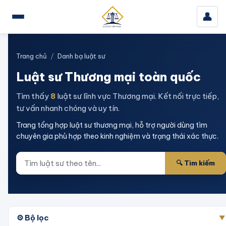
👤
Trang chủ
/
Danh bạ luật sư
Luật sư Thương mại
toàn quốc
Tìm thấy
8
luật sư
lĩnh vực Thương mại
. Kết nối trực tiếp,
tư vấn nhanh chóng và uy tín.
Trang tổng hợp luật sư thương mại, hỗ trợ người dùng tìm
chuyên gia phù hợp theo kinh nghiệm và trạng thái xác thực.
🔍 Tìm kiếm
⚙️ Bộ lọc
▼