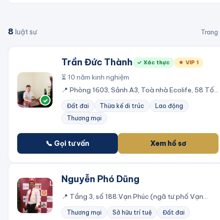
8
luật sư
Trang
Trần Đức Thành
✓ Xác thực
★ VIP
1
⏳
10
năm kinh nghiệm
📍
Phòng 1603, Sảnh A3, Toà nhà Ecolife, 58 Tố
Hữu, Trung Văn, Nam Từ Liêm, Hà Nội
✓
Đất đai
Thừa kế di trúc
Lao động
Thương mại
📞 Gọi tư vấn
Xem hồ sơ
Nguyễn Phó Dũng
📍
Tầng 3, số 188 Vạn Phúc (ngã tư phố Vạn
Phúc – Tố Hữu), Hà Đông, Hà Nội
Thương mại
Sở hữu trí tuệ
Đất đai